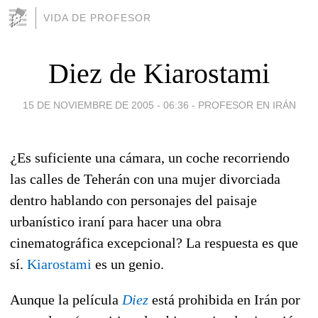
VIDA DE PROFESOR
Diez de Kiarostami
15 DE NOVIEMBRE DE 2005 - 06:36
-
PROFESOR EN IRÁN
¿Es suficiente una cámara, un coche recorriendo
las calles de Teherán con una mujer divorciada
dentro hablando con personajes del paisaje
urbanístico iraní para hacer una obra
cinematográfica excepcional? La respuesta es que
sí.
Kiarostami
es un genio.
Aunque la película
Diez
está prohibida en Irán por