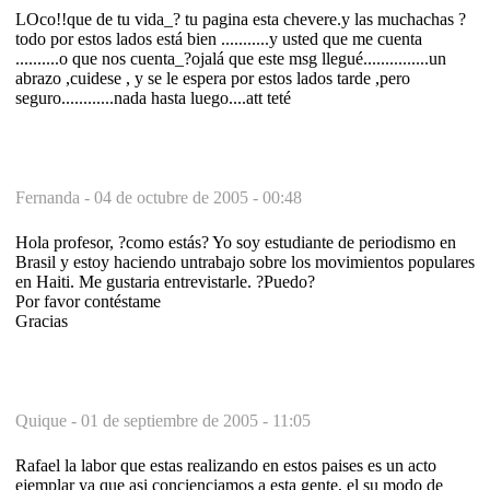
LOco!!que de tu vida_? tu pagina esta chevere.y las muchachas ?
todo por estos lados está bien ...........y usted que me cuenta
..........o que nos cuenta_?ojalá que este msg llegué...............un
abrazo ,cuidese , y se le espera por estos lados tarde ,pero
seguro............nada hasta luego....att teté
Fernanda -
04 de octubre de 2005 - 00:48
Hola profesor, ?como estás? Yo soy estudiante de periodismo en
Brasil y estoy haciendo untrabajo sobre los movimientos populares
en Haiti. Me gustaria entrevistarle. ?Puedo?
Por favor contéstame
Gracias
Quique -
01 de septiembre de 2005 - 11:05
Rafael la labor que estas realizando en estos paises es un acto
ejemplar ya que asi concienciamos a esta gente, el su modo de