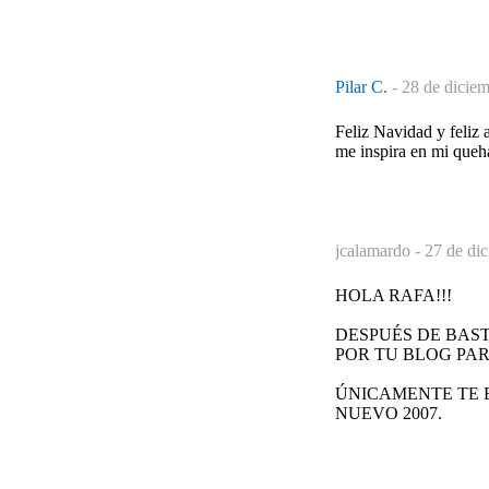
Pilar C.
-
28 de diciem
Feliz Navidad y feliz 
me inspira en mi queha
jcalamardo -
27 de di
HOLA RAFA!!!
DESPUÉS DE BAST
POR TU BLOG PA
ÚNICAMENTE TE 
NUEVO 2007.