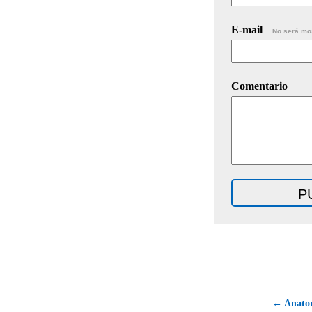
E-mail
No será mo
Comentario
← Anatom