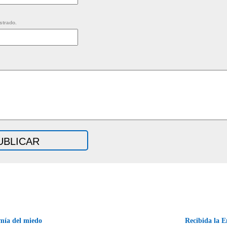
strado.
ía del miedo
Recibida la E