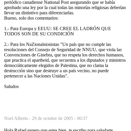
periódico canadiense National Post asegurando que se había
aprobado una ley por la cual todas las minorías religiosas deberían
llevar un distintivo para diferenciarlas.
Bueno, solo dos comentarios:
1.- Para Europa y EEUU: SE CREE EL LADRÓN QUE
TODOS SON DE SU CONDICIÓN
2.- Para los NaZionalsionistas "Un país que no cumple las
resoluciones del Consejo de Seguridad de NNUU, que viola las
Convenciones de Ginebra, que no respeta los derechos humanos,
que practica el apartheid, que secuestra a los diputados y ministros
democráticamente elegidos de Palestina, que no clama la
destrucción sino que destruye a un país vecino, no puede
pertenecer a las Naciones Unidas".
Saludos
Noel Alberto -
29 de octubre de 2005 - 00:37
Hola Rafael espero que estes bien, te escribo para saludarte